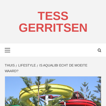
Ga
naar
TESS
de
inhoud
GERRITSEN
Primair
menu
THUIS
LIFESTYLE
IS AQUALIBI ECHT DE MOEITE
WAARD?