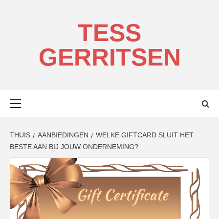
Ga
naar
TESS
de
inhoud
GERRITSEN
Primair
menu
THUIS
AANBIEDINGEN
WELKE GIFTCARD SLUIT HET
BESTE AAN BIJ JOUW ONDERNEMING?