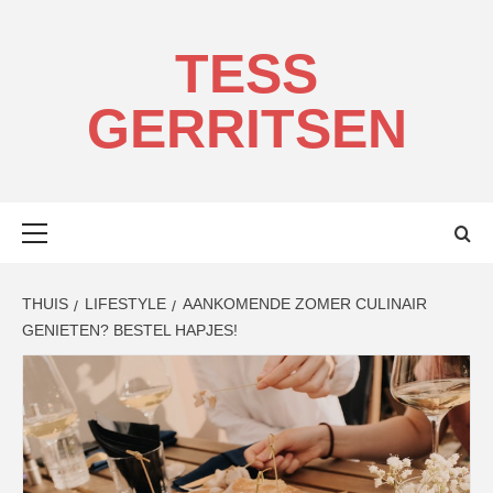
Ga
naar
TESS
de
inhoud
GERRITSEN
Primair
menu
THUIS
LIFESTYLE
AANKOMENDE ZOMER CULINAIR
GENIETEN? BESTEL HAPJES!