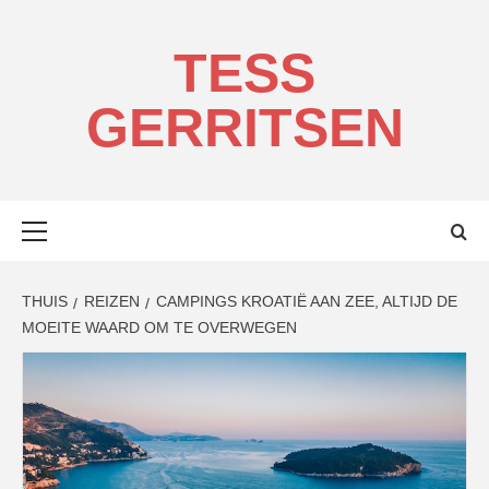
Ga
naar
TESS
de
inhoud
GERRITSEN
Primair
menu
THUIS
REIZEN
CAMPINGS KROATIË AAN ZEE, ALTIJD DE
MOEITE WAARD OM TE OVERWEGEN